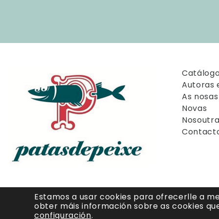
Catálog
Autoras 
As nosas 
Novas
Nosoutr
Contact
Estamos a usar cookies para ofrecerlle a mel
obter máis información sobre as cookies qu
configuración
.