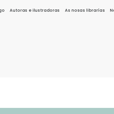
go
Autoras e ilustradoras
As nosas librarías
N