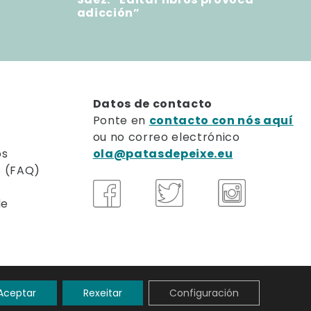
adicción”
Datos de contacto
Ponte en
contacto con nós aquí
ou no correo electrónico
os
ola@patasdepeixe.eu
s (FAQ)
de
Aceptar
Rexeitar
Configuración