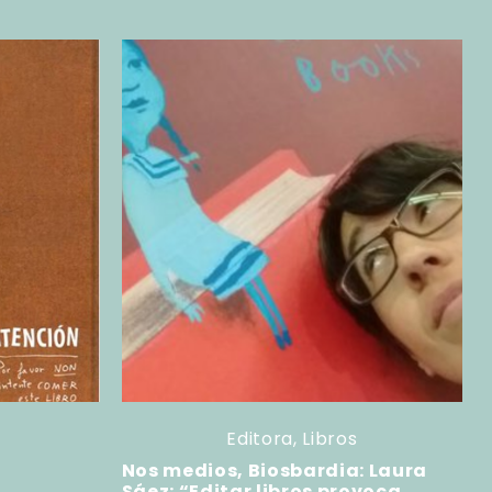
Editora
,
Libros
Nos medios, Biosbardia: Laura
Sáez: “Editar libros provoca