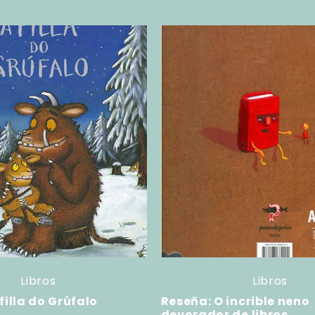
Libros
Libros
filla do Grúfalo
Reseña: O incrible neno
devorador de libros