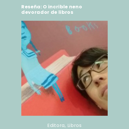
Reseña: O incrible neno
devorador de libros
Editora
,
Libros