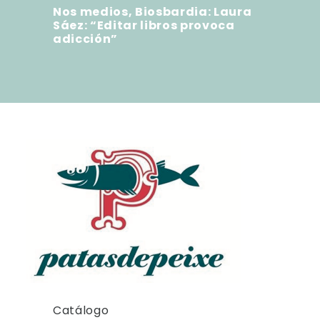
Nos medios, Biosbardia: Laura
Sáez: “Editar libros provoca
adicción”
Catálogo