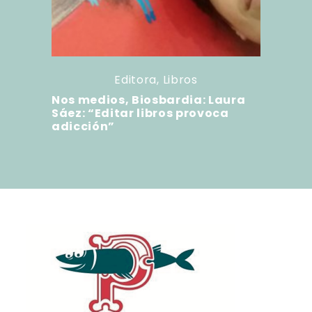
Editora
,
Libros
Nos medios, Biosbardia: Laura
Sáez: “Editar libros provoca
adicción”