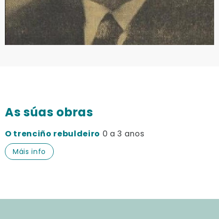
As súas obras
O trenciño rebuldeiro
0 a 3 anos
Máis info