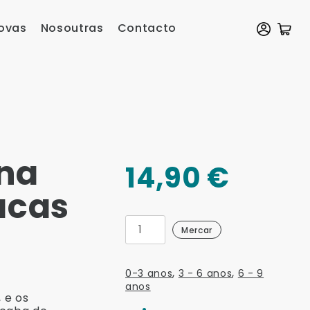
ovas
Nosoutras
Contacto
na
14,90
€
acas
Primeira
Mercar
semana
na
escola
,
,
de
0-3 anos
3 - 6 anos
6 - 9
vacas
anos
 e os
cantidade