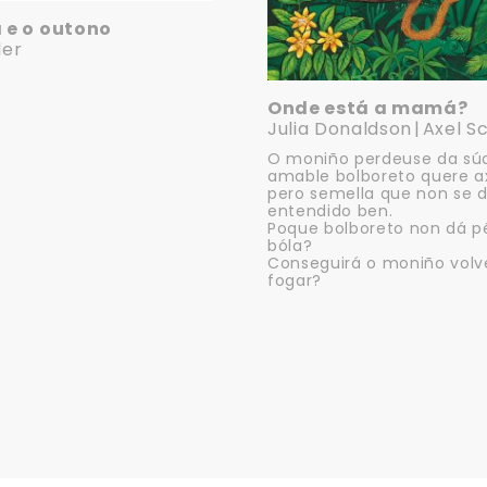
 e o outono
ler
Onde está a mamá?
Julia Donaldson
Axel Sc
O moniño perdeuse da súa
amable bolboreto quere a
pero semella que non se 
entendido ben.
Poque bolboreto non dá p
bóla?
Conseguirá o moniño volv
fogar?