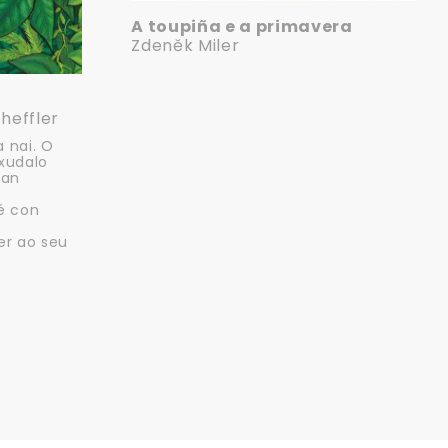
A toupiña e a primavera
Zdeněk Miler
heffler
 nai. O
xudalo
dan
é con
er ao seu