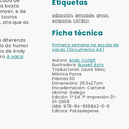
acaba de
Etiquetas
úa bosta
emoer, e de
,
,
,
adopción
amizade
amor
 touros
,
empatía
LGTBU+
, ata que as
Ficha técnica
a diferenza
Primeira semana na escola de
ido do humor
vacas (Documento A4)
óns de Andy
bro
A vaca
Autora:
Andy Cutbill
Ilustradora:
Russell Ayto
Traductoras: Laura Sáez,
Mónica Pazos
Páxinas:30
Dimensións: 26.5x27cm
Encadernación: Cartoné
Idioma: Galego
Edición: 1ª Ed. 1ª Impresión 01-
01-2009
ISBN: 978-84-936842-0-9
Editora: Patasdepeixe