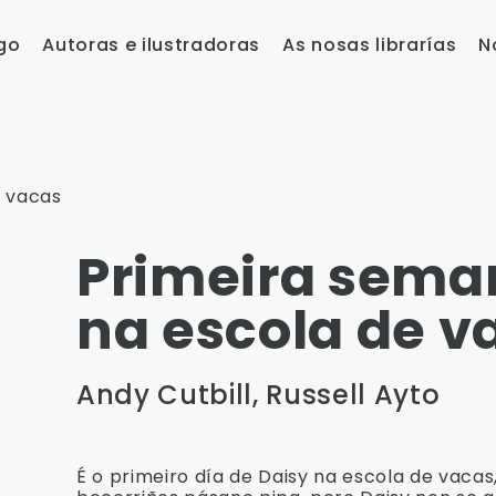
go
Autoras e ilustradoras
As nosas librarías
N
e vacas
Primeira sema
na escola de v
Andy Cutbill
Russell Ayto
É o primeiro día de Daisy na escola de vacas,