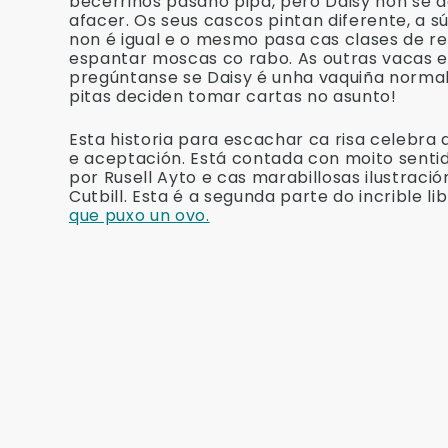
becerriños pásano pipa, pero Daisy non se 
afacer. Os seus cascos pintan diferente, a s
non é igual e o mesmo pasa cas clases de r
espantar moscas co rabo. As outras vacas e
pregúntanse se Daisy é unha vaquiña normal
pitas deciden tomar cartas no asunto!
Esta historia para escachar ca risa celebra 
e aceptación. Está contada con moito sent
por Rusell Ayto e cas marabillosas ilustraci
Cutbill. Esta é a segunda parte do incrible li
que puxo un ovo.